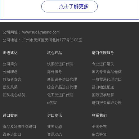
点击了解更多
公司网址： www.sudatrading.com
公司地址： 广州市天河区天河北路177号1108室
走进速达
核心产品
进口代理服务
公司简介
快消品进口代理
专业进口清关
公司理念
海外服务
国内专业食品仓储
领航者寄言
新旧设备进口代理
一般贸易代理进口
团队风采
综合产品进口代理
进口物流配送
团队核心成员
化工品进口代理
国际贸易结算
e代审
进口报关单证办理
进口案例
进口资讯
联系我们
食品及冷冻生鲜进口
业界动态
全国分布
设备进出口
资讯动态
留言答复