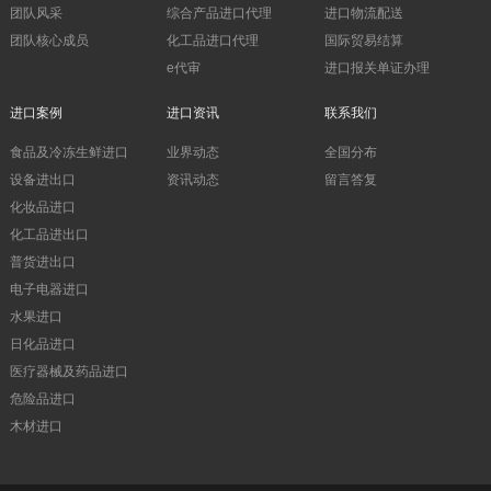
团队风采
综合产品进口代理
进口物流配送
团队核心成员
化工品进口代理
国际贸易结算
e代审
进口报关单证办理
进口案例
进口资讯
联系我们
食品及冷冻生鲜进口
业界动态
全国分布
设备进出口
资讯动态
留言答复
化妆品进口
化工品进出口
普货进出口
电子电器进口
水果进口
日化品进口
医疗器械及药品进口
危险品进口
木材进口