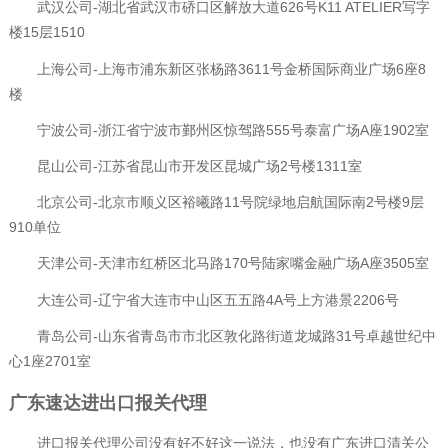
武汉公司-湖北省武汉市硚口区解放大道626号K11 ATELIER写字
楼15层1510
上海公司-上海市浦东新区张杨路3611号金桥国际商业广场6座8
楼
宁波公司-浙江省宁波市鄞州区惊驾路555号泰富广场A座1902室
昆山公司-江苏省昆山市开发区昆城广场2号楼1311室
北京公司-北京市顺义区裕曦路11号院绿地启航国际南2号楼9层
910单位
天津公司-天津市红桥区北马路170号陆家嘴金融广场A座3505室
大连公司-辽宁省大连市中山区五五路4A号上方港景2206号
青岛公司-山东省青岛市市北区敦化路街道龙城路31号卓越世纪中
心1座2701室
广东速达进出口报关代理
进口报关代理公司没有好不好这一说法，也没有广东进口清关公