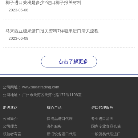
椰子进口关税是多少?进口椰子报关材料
2023-05-08
马来西亚糖果进口报关资料7样糖果进口清关流程
2023-06-08
点击了解更多
公司网址： www.sudatrading.com
公司地址： 广州市天河区天河北路177号1108室
走进速达
核心产品
进口代理服务
公司简介
快消品进口代理
专业进口清关
公司理念
海外服务
国内专业食品仓储
领航者寄言
新旧设备进口代理
一般贸易代理进口