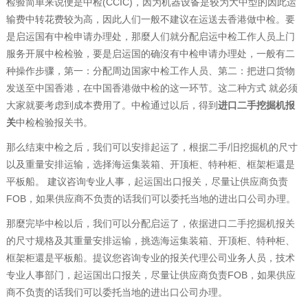
检验简单来说便是中检(CCIC)，因为机器设备是较为大中型的因此运
输费中转花费较为高，因此人们一般不建议在运送去香港做中检。要
是启运国有中检申请办理处，那麼人们就分配启运中检工作人员上门
服务开展中检检验，要是启运国的确沒有中检申请办理处，一般有二
种操作步骤，第一：分配周边国家中检工作人员、第二：把进口货物
发送至中国香港，在中国香港做中检的这一环节。这二种方式 就必须
大家就要考虑到成本费用了。中检通过以后，得到
进口二手挖掘机报
关
中检检验报关书。
那么结束中检之后，我们可以安排起运了，根据二手/旧挖掘机的尺寸
以及重量安排运输，选择海运集装箱、开顶柜、特种柜、框架柜還是
平板船。 建议咨询专业人事，起运国出口报关，尽量让供应商负责
FOB，如果供应商不负责的话我们可以委托当地的进出口公司办理。
那麼完毕中检以后，我们可以分配启运了，依据进口二手挖掘机报关
的尺寸规格及其重量安排运输，挑选海运集装箱、开顶柜、特种柜、
框架柜還是平板船。提议您咨询专业的报关代理公司业务人员，技术
专业人事部门，起运国出口报关，尽量让供应商负责FOB，如果供应
商不负责的话我们可以委托当地的进出口公司办理。