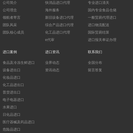
公司简介
快消品进口代理
专业进口清关
公司理念
海外服务
国内专业食品仓储
领航者寄言
新旧设备进口代理
一般贸易代理进口
团队风采
综合产品进口代理
进口物流配送
团队核心成员
化工品进口代理
国际贸易结算
e代审
进口报关单证办理
进口案例
进口资讯
联系我们
食品及冷冻生鲜进口
业界动态
全国分布
设备进出口
资讯动态
留言答复
化妆品进口
化工品进出口
普货进出口
电子电器进口
水果进口
日化品进口
医疗器械及药品进口
危险品进口