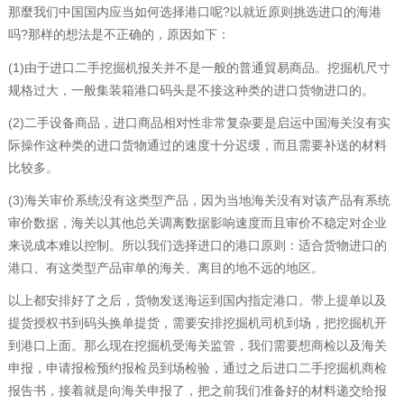
那麼我们中国国内应当如何选择港口呢?以就近原则挑选进口的海港
吗?那样的想法是不正确的，原因如下：
(1)由于进口二手挖掘机报关并不是一般的普通貿易商品。挖掘机尺寸
规格过大，一般集装箱港口码头是不接这种类的进口货物进口的。
(2)二手设备商品，进口商品相对性非常复杂要是启运中国海关沒有实
际操作这种类的进口货物通过的速度十分迟缓，而且需要补送的材料
比较多。
(3)海关审价系统没有这类型产品，因为当地海关没有对该产品有系统
审价数据，海关以其他总关调离数据影响速度而且审价不稳定对企业
来说成本难以控制。所以我们选择进口的港口原则：适合货物进口的
港口、有这类型产品审单的海关、离目的地不远的地区。
以上都安排好了之后，货物发送海运到国内指定港口。带上提单以及
提货授权书到码头换单提货，需要安排挖掘机司机到场，把挖掘机开
到港口上面。那么现在挖掘机受海关监管，我们需要想商检以及海关
申报，申请报检预约报检员到场检验，通过之后进口二手挖掘机商检
报告书，接着就是向海关申报了，把之前我们准备好的材料递交给报