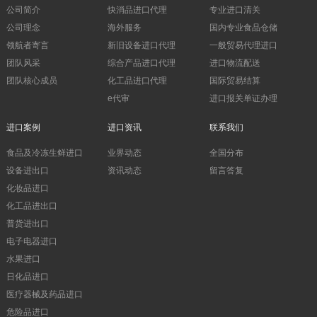
公司简介
快消品进口代理
专业进口清关
公司理念
海外服务
国内专业食品仓储
领航者寄言
新旧设备进口代理
一般贸易代理进口
团队风采
综合产品进口代理
进口物流配送
团队核心成员
化工品进口代理
国际贸易结算
e代审
进口报关单证办理
进口案例
进口资讯
联系我们
食品及冷冻生鲜进口
业界动态
全国分布
设备进出口
资讯动态
留言答复
化妆品进口
化工品进出口
普货进出口
电子电器进口
水果进口
日化品进口
医疗器械及药品进口
危险品进口