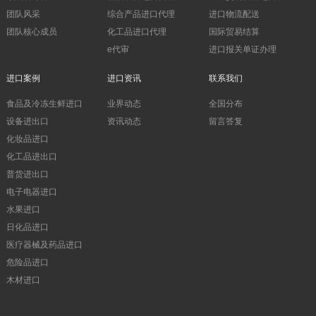
团队风采
综合产品进口代理
进口物流配送
团队核心成员
化工品进口代理
国际贸易结算
e代审
进口报关单证办理
进口案例
进口资讯
联系我们
食品及冷冻生鲜进口
业界动态
全国分布
设备进出口
资讯动态
留言答复
化妆品进口
化工品进出口
普货进出口
电子电器进口
水果进口
日化品进口
医疗器械及药品进口
危险品进口
木材进口