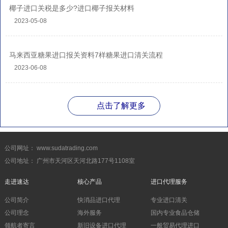
椰子进口关税是多少?进口椰子报关材料
2023-05-08
马来西亚糖果进口报关资料7样糖果进口清关流程
2023-06-08
点击了解更多
公司网址： www.sudatrading.com
公司地址： 广州市天河区天河北路177号1108室
走进速达
核心产品
进口代理服务
公司简介
快消品进口代理
专业进口清关
公司理念
海外服务
国内专业食品仓储
领航者寄言
新旧设备进口代理
一般贸易代理进口