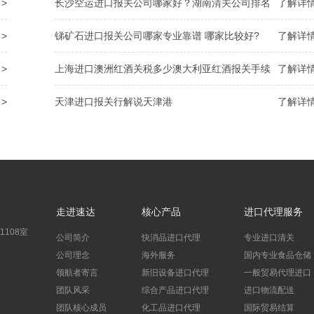
>
长沙空运进口报关公司哪家好？湖南清关公司排名
了解详情
>
锑矿石进口报关公司哪家专业靠谱 哪家比较好?
了解详情
>
上海进口澳洲红酒关税多少澳大利亚红酒报关手续
了解详情
>
天津进口报关行解说天津港
了解详情
走进速达
核心产品
进口代理服务
108室
公司简介
快消品进口代理
专业进口清关
公司理念
海外服务
国内专业食品仓储
领航者寄言
新旧设备进口代理
一般贸易代理进口
团队风采
综合产品进口代理
进口物流配送
团队核心成员
化工品进口代理
国际贸易结算