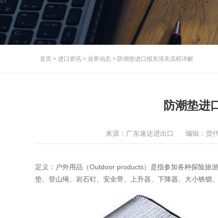
首页
>
进口资讯
>
业界动态
>
防潮垫进口报关清关流程详解
防潮垫进
来源：广东速达进出口
编辑：货
定义：户外用品（Outdoor products）是指参加各
垫、登山绳、岩石钉、安全带、上升器、下降器、大小铁锁