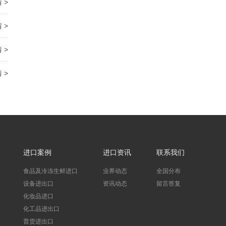
 >
 >
 >
 >
进口案例
进口资讯
联系我们
食品及冷冻生鲜进口
业界动态
全国分布
设备进出口
资讯动态
留言答复
化妆品进口
化工品进出口
普货进出口