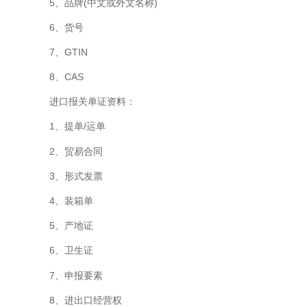
5、品牌(中文或外文名称)
6、货号
7、GTIN
8、CAS
进口报关单证资料：
1、提单/运单
2、贸易合同
3、形式发票
4、装箱单
5、产地证
6、卫生证
7、申报要素
8、进出口经营权