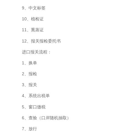
9、中文标签
10、植检证
11、熏蒸证
12、报关报检委托书
进口报关流程：
1、换单
2、报检
3、报关
4、系统出税单
5、窗口缴税
6、查验（口岸随机抽取）
7、放行