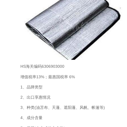
HS海关编码6306903000
增值税率13%；最惠国税率 6%
1、品牌类型
2、出口享惠情况
3、种类(油苫布、天蓬、遮阳蓬、风帆、帐篷等)
4、成分含量