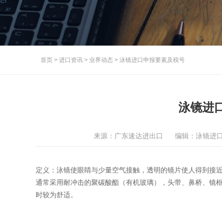
首页
>
进口资讯
>
业界动态
>
泳镜进口申报要素及税号
泳镜进
来源：广东速达进出口
编辑：泳镜进
定义：泳镜使眼睛与少量空气接触，透明的镜片使人得到接
通常采用耐冲击的聚碳酸酯（有机玻璃），头带、鼻桥、镜
时较为舒适。