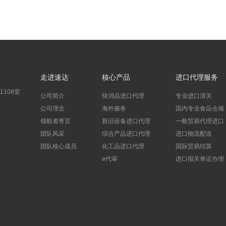
走进速达
核心产品
进口代理服务
108室
公司简介
快消品进口代理
专业进口清关
公司理念
海外服务
国内专业食品仓储
领航者寄言
新旧设备进口代理
一般贸易代理进口
团队风采
综合产品进口代理
进口物流配送
团队核心成员
化工品进口代理
国际贸易结算
e代审
进口报关单证办理