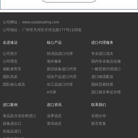
公司网址： www.sudatrading.com
公司地址： 广州市天河区天河北路177号1108室
走进速达
核心产品
进口代理服务
公司简介
快消品进口代理
专业进口清关
公司理念
海外服务
国内专业食品仓储
领航者寄言
新旧设备进口代理
一般贸易代理进口
团队风采
综合产品进口代理
进口物流配送
团队核心成员
化工品进口代理
国际贸易结算
e代审
进口报关单证办理
进口案例
进口资讯
联系我们
食品及冷冻生鲜进口
业界动态
全国分布
设备进出口
资讯动态
留言答复
化妆品进口