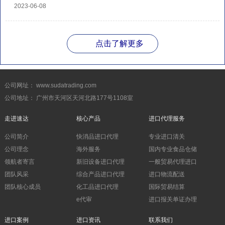
2023-06-08
点击了解更多
公司网址： www.sudatrading.com
公司地址： 广州市天河区天河北路177号1108室
走进速达
核心产品
进口代理服务
公司简介
快消品进口代理
专业进口清关
公司理念
海外服务
国内专业食品仓储
领航者寄言
新旧设备进口代理
一般贸易代理进口
团队风采
综合产品进口代理
进口物流配送
团队核心成员
化工品进口代理
国际贸易结算
e代审
进口报关单证办理
进口案例
进口资讯
联系我们