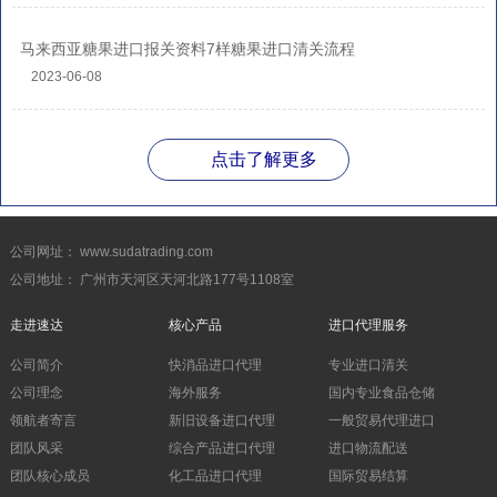
马来西亚糖果进口报关资料7样糖果进口清关流程
2023-06-08
点击了解更多
公司网址： www.sudatrading.com
公司地址： 广州市天河区天河北路177号1108室
走进速达
核心产品
进口代理服务
公司简介
快消品进口代理
专业进口清关
公司理念
海外服务
国内专业食品仓储
领航者寄言
新旧设备进口代理
一般贸易代理进口
团队风采
综合产品进口代理
进口物流配送
团队核心成员
化工品进口代理
国际贸易结算