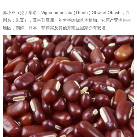
赤小豆（拉丁学名：Vigna umbellata (Thunb.) Ohwi et Ohashi，[1]
别名：朱豆），豆科豇豆属一年生半缠绕草本植物。它原产亚洲热带
地区，朝鲜、日本、菲律宾及其他东南亚国家亦有栽培。