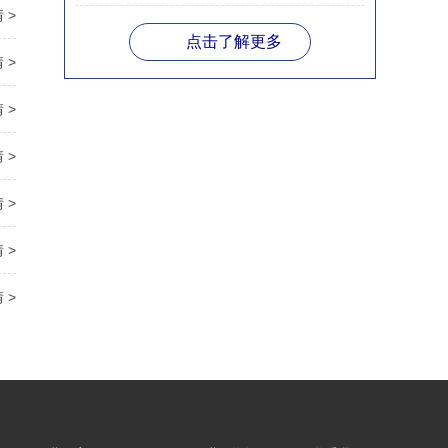
 >
点击了解更多
 >
 >
 >
 >
 >
 >