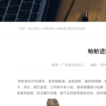
首页
>
进口资讯
>
业界动态
>
蛤蚧进口报关清关流程
蛤蚧进
来源：广东速达进出口
编辑：货
蛤蚧体长约30厘米。体背腹略扁。皮肤粗糙，被粒状细鳞，
大，突出，瞳孔纵置。口内有许多小齿。通身被覆细小粒鳞；
尾基部较粗，肛后囊孔明显。躯干及四肢背面砖灰色，密布