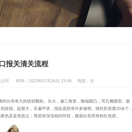
口报关清关流程
代公司
时间：2023年07月26日 23:08
阅览：
次
鳞间分布有大的疣状颗粒。头大，扁三角形，吻端圆凸；耳孔椭圆形。眼
四肢指、趾膨大，呈扁平状，指趾底部有许多皱褶。雄性肛前窝20余个
橘黄色及蓝色斑点；尾部有深浅相间环纹，腹面白色而有粉红色斑。