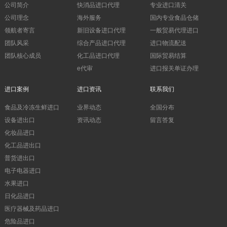
公司简介
快消品进口代理
专业进口清关
公司理念
海外服务
国内专业食品仓储
领航者寄言
新旧设备进口代理
一般贸易代理进口
团队风采
综合产品进口代理
进口物流配送
团队核心成员
化工品进口代理
国际贸易结算
e代审
进口报关单证办理
进口案例
进口资讯
联系我们
食品及冷冻生鲜进口
业界动态
全国分布
设备进出口
资讯动态
留言答复
化妆品进口
化工品进出口
普货进出口
电子电器进口
水果进口
日化品进口
医疗器械及药品进口
危险品进口