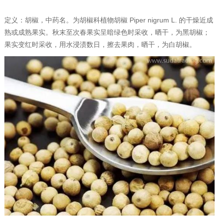
定义：胡椒，中药名。为胡椒科植物胡椒 Piper nigrum L. 的干燥近成
熟或成熟果实。秋末至次春果实呈暗绿色时采收，晒干，为黑胡椒；
果实变红时采收，用水浸渍数日，擦去果肉，晒干，为白胡椒。