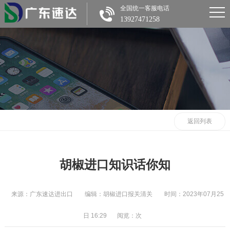
全国统一客服电话
13927471258
返回列表
胡椒进口知识话你知
来源：广东速达进出口
编辑：胡椒进口报关清关
时间：2023年07月25
日 16:29
阅览：
次