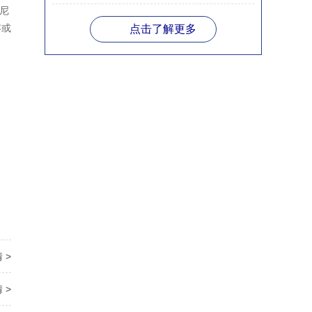
印尼
容或
点击了解更多
 >
 >