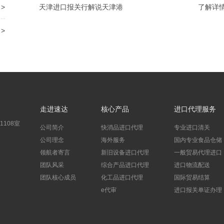
>
天津进口报关行解说天津港
了解详情
>
走进速达
核心产品
进口代理服务
108室
公司简介
快消品进口代理
专业进口清关
公司理念
海外服务
国内专业食品仓储
领航者寄言
新旧设备进口代理
一般贸易代理进口
团队风采
综合产品进口代理
进口物流配送
团队核心成员
化工品进口代理
国际贸易结算
e代审
进口报关单证办理