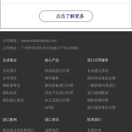
点击了解更多
公司网址： www.sudatrading.com
公司地址： 广州市天河区天河北路177号1108室
走进速达
核心产品
进口代理服务
公司简介
快消品进口代理
专业进口清关
公司理念
海外服务
国内专业食品仓储
领航者寄言
新旧设备进口代理
一般贸易代理进口
团队风采
综合产品进口代理
进口物流配送
团队核心成员
化工品进口代理
国际贸易结算
e代审
进口报关单证办理
进口案例
进口资讯
联系我们
食品及冷冻生鲜进口
业界动态
全国分布