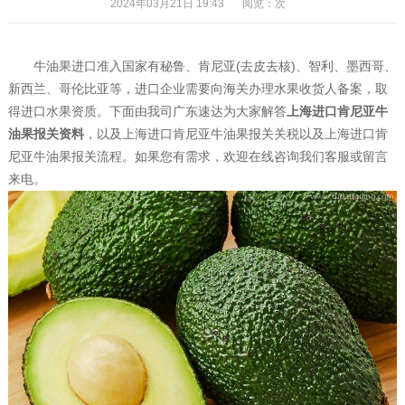
2024年03月21日 19:43
阅览：
次
牛油果进口准入国家有秘鲁、肯尼亚(去皮去核)、智利、墨西哥、
新西兰、哥伦比亚等，进口企业需要向海关办理水果收货人备案，取
得进口水果资质。下面由我司广东速达为大家解答
上海进口肯尼亚牛
油果报关资料
，以及上海进口肯尼亚牛油果报关关税以及上海进口肯
尼亚牛油果报关流程。如果您有需求，欢迎在线咨询我们客服或留言
来电。