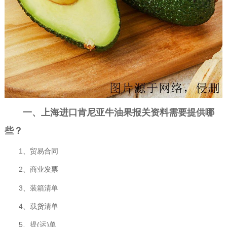
一、
上海进口肯尼亚牛油果报关资料
需要提供哪
些？
1、贸易合同
2、商业发票
3、装箱清单
4、载货清单
5、提(运)单