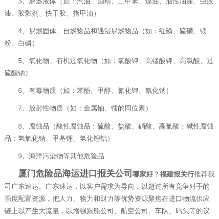
3、易燃液体（如：汽油、酒精、二甲苯、煤油、油性油漆、虫胶
漆、胶黏剂、快干胶、指甲油）
4、易燃固体、自燃物品和遇湿易燃物品（如：红磷、硫磺、镁
粉、白磷）
5、氧化物、有机过氧化物（如：氯酸钾、高锰酸钾、高氯酸、过
硫酸钠）
6、有毒物质（如：苯酚、甲醇、氰化钾、氰化钠）
7、放射性物质（如：金属铀、镭的同位素）
8、腐蚀品（酸性腐蚀品：硫酸、盐酸、硝酸、高氯酸；碱性腐蚀
品：氢氧化钠、甲基锂、氢化锂铝）
9、海洋污染物等其他危险品
厦门危险品海运进口报关公司
哪家好
？
福建报关行
推荐我
司广东速达。广东速达，以客户需求为导向，以超过所有竞争对手的
强度配置资源，把人力、物力和财力等优势资源聚焦在进口物流供应
链上以产生大流量，以增强跟船公司、航空公司、车队、码头等的议