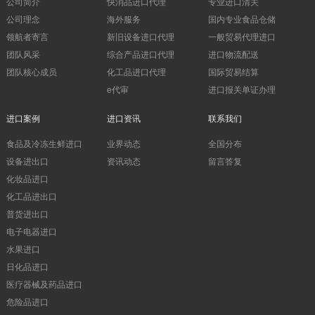
公司简介
快消品进口代理
专业进口清关
公司理念
海外服务
国内专业食品仓储
领航者寄言
新旧设备进口代理
一般贸易代理进口
团队风采
综合产品进口代理
进口物流配送
团队核心成员
化工品进口代理
国际贸易结算
e代审
进口报关单证办理
进口案例
进口资讯
联系我们
食品及冷冻生鲜进口
业界动态
全国分布
设备进出口
资讯动态
留言答复
化妆品进口
化工品进出口
普货进出口
电子电器进口
水果进口
日化品进口
医疗器械及药品进口
危险品进口