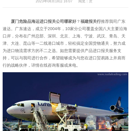
2023年08月18日 16:07
阅览：
次
厦门危险品海运进口报关公司哪家好
？
福建报关行
推荐我司广东
速达。广东速达，成立于2004年，10家分公司覆盖全国八大主要沿海
口岸，分布在广州总部、深圳、北京、上海、宁波、武汉、青岛、天
津、大连、昆山等一二线港口城市，轻松搞定全国货物通关，努力成
为进口物流需求方的不二之选。如您需要提供产品进口报关服务支
持，可以与我司进行合作，希望能够成为与您在进口贸易路上并肩而
行的战略伙伴，详情在线咨询客服或来电。